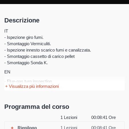
Descrizione
IT
- Ispezione giro fumi.
- Smontaggio Vermiculiti.
- Ispezione innesto scarico fumi e canalizzata.
- Smontaggio cassetto di carico pellet
- Smontaggio Sonda K.
EN
- Flue-gas turn inspection
+ Visualizza più informazioni
- Removal of vermiculite panels
- Inspection of flue-gas output and ducting connection
- Removal of pellet loading tray
Programma del corso
- Removal of K Probe"
FR
1 Lezioni
00:08:41 Ore
- Inspection du circuit de fumées.
Riepilogo
1 Lezioni
00:08:41 Ore