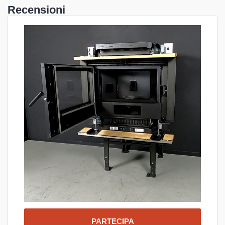
tutte le nostre creazioni.
Recensioni
La mia idea di Ricerca e Sviluppo si estende quindi dalle
soluzioni per il miglioramento dell’iter produttivo, all’ideazione di
nuovi sistemi di funzionamento elettronico, sino alla
Tue, 29-Sep-2020
predisposizione di meccanismi per l’incremento di efficienza del
GIUSEPPE FRANCESE
post-vendita.
Ne rappresentano esempi concreti, il Braciere Autopulente
G.A.S. e il Sistema Pellet Cruise Control, che hanno innovato la
funzionalità del prodotto, così come la piattaforma KLAB, o
ancora KLOVER ACADEMY, che ha completamente modificato
il modo di pensare alla formazione dei centri di assistenza
tecnica sul territorio.
Infatti, per me, così come per tutte le figure professionali che
collaborano in azienda, la formazione di oggi rappresenta la
competenza di domani, il nostro valore aggiunto.
PARTECIPA