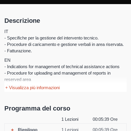
Descrizione
IT
- Specifiche per la gestione del intervento tecnico.
- Procedure di caricamento e gestione verbali in area riservata.
- Fatturazione.
EN
- Indications for management of technical assistance actions
- Procedure for uploading and management of reports in
reserved area
- Invoicing
+ Visualizza più informazioni
FR
- Spécifications pour la gestion de l’intervention technique.
Programma del corso
- Procédures de chargement et gestion des procès verbaux
dans l’espace réservé.
1 Lezioni
00:05:39 Ore
- Facturation.
Riepilogo
1 Lezioni
00:05:39 Ore
ES