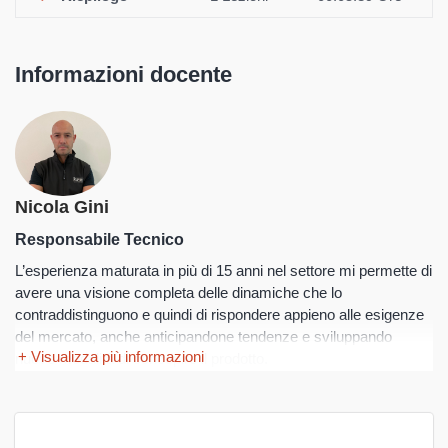
- Especificaciones para la gestión de la intervención técnica.
- Procedimientos de carga y gestión de las actas en el área
reservada.
Informazioni docente
- Facturación.
Nicola Gini
Responsabile Tecnico
L’esperienza maturata in più di 15 anni nel settore mi permette di
avere una visione completa delle dinamiche che lo
contraddistinguono e quindi di rispondere appieno alle esigenze
del mercato, anche anticipandone tendenze e sviluppando
+ Visualizza più informazioni
nuove modalità di concepire il prodotto.
Con questo spirito di innovazione, rimane un mio principale
obiettivo preservare punti cardine quali la sicurezza, l’affidabilità,
il rendimento a basso impatto ambientale e la facilità di utilizzo di